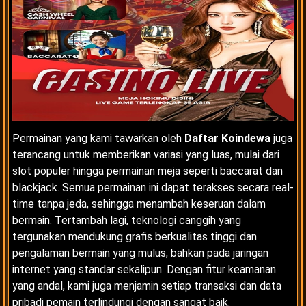
Permainan yang kami tawarkan oleh
Daftar Koindewa
juga
terancang untuk memberikan variasi yang luas, mulai dari
slot populer hingga permainan meja seperti baccarat dan
blackjack. Semua permainan ini dapat terakses secara real-
time tanpa jeda, sehingga menambah keseruan dalam
bermain. Tertambah lagi, teknologi canggih yang
tergunakan mendukung grafis berkualitas tinggi dan
pengalaman bermain yang mulus, bahkan pada jaringan
internet yang standar sekalipun.
Dengan fitur keamanan
yang andal, kami juga menjamin setiap transaksi dan data
pribadi pemain terlindungi dengan sangat baik.