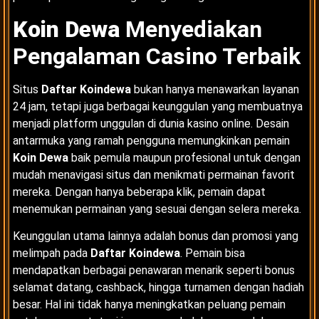
Koin Dewa
Menyediakan
Pengalaman Casino Terbaik
Situs
Daftar Koindewa
bukan hanya menawarkan layanan
24 jam, tetapi juga berbagai keunggulan yang membuatnya
menjadi platform unggulan di dunia kasino online. Desain
antarmuka yang ramah pengguna memungkinkan pemain
Koin Dewa
baik pemula maupun profesional untuk dengan
mudah menavigasi situs dan menikmati permainan favorit
mereka. Dengan hanya beberapa klik, pemain dapat
menemukan permainan yang sesuai dengan selera mereka.
Keunggulan utama lainnya adalah bonus dan promosi yang
melimpah pada
Daftar Koindewa
. Pemain bisa
mendapatkan berbagai penawaran menarik seperti bonus
selamat datang, cashback, hingga turnamen dengan hadiah
besar. Hal ini tidak hanya meningkatkan peluang pemain