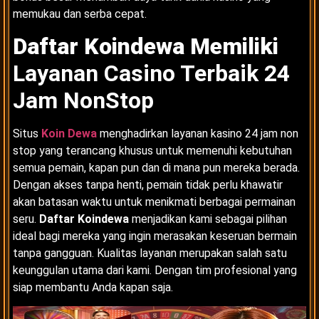
memukau dan serba cepat.
Daftar Koindewa Memiliki
Layanan Casino Terbaik 24
Jam NonStop
Situs
Koin Dewa
menghadirkan layanan kasino 24 jam non
stop yang terancang khusus untuk memenuhi kebutuhan
semua pemain, kapan pun dan di mana pun mereka berada.
Dengan akses tanpa henti, pemain tidak perlu khawatir
akan batasan waktu untuk menikmati berbagai permainan
seru.
Daftar Koindewa
menjadikan kami sebagai pilihan
ideal bagi mereka yang ingin merasakan keseruan bermain
tanpa gangguan.
Kualitas layanan merupakan salah satu
keunggulan utama dari kami. Dengan tim profesional yang
siap membantu Anda kapan saja.