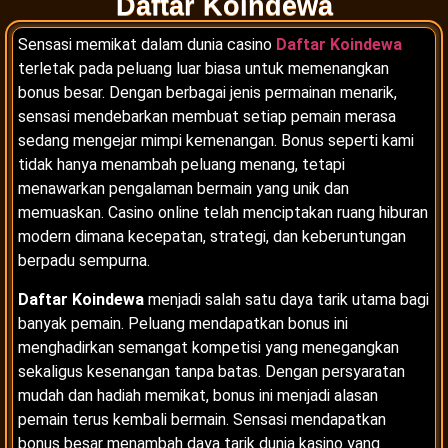
Daftar Koindewa
Sensasi memikat dalam dunia casino
Daftar Koindewa
terletak pada peluang luar biasa untuk memenangkan
bonus besar. Dengan berbagai jenis permainan menarik,
sensasi mendebarkan membuat setiap pemain merasa
sedang mengejar mimpi kemenangan. Bonus seperti kami
tidak hanya menambah peluang menang, tetapi
menawarkan pengalaman bermain yang unik dan
memuaskan. Casino online telah menciptakan ruang hiburan
modern dimana kecepatan, strategi, dan keberuntungan
berpadu sempurna.
Daftar Koindewa
menjadi salah satu daya tarik utama bagi
banyak pemain. Peluang mendapatkan bonus ini
menghadirkan semangat kompetisi yang menegangkan
sekaligus kesenangan tanpa batas. Dengan persyaratan
mudah dan hadiah memikat, bonus ini menjadi alasan
pemain terus kembali bermain. Sensasi mendapatkan
bonus besar menambah daya tarik dunia kasino yang