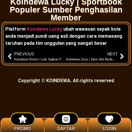
Koindewa Lucky | Sportbook
Populer Sumber Penghasilan
Member
Platform
Koindewa Lucky
ubah wawasan sepak bola
anda menjadi pundi uang asli dengan cara memasang
taruhan pada tim unggulan yang sangat besar
PREVIOUS
NEXT
Koindewa Nomor | Link Sajikan Pengalaman Main Menguntungkan
Koindewa Zeus | Situs Slot Berlisensi Resmi Jamin Transaksi Aman
Copyright © KOINDEWA. All rights reserved
PROMO
DAFTAR
LOGIN