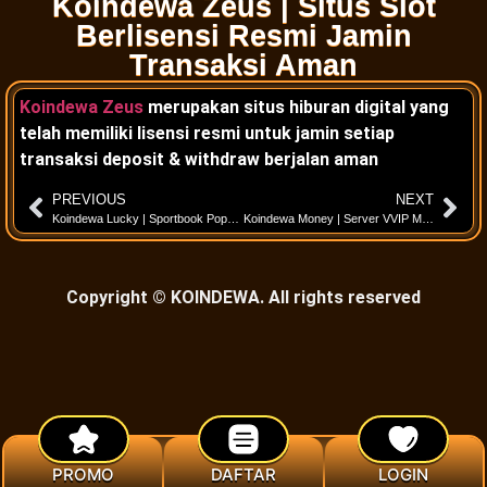
Koindewa Zeus | Situs Slot
Berlisensi Resmi Jamin
Transaksi Aman
Koindewa Zeus
merupakan situs hiburan digital yang
telah memiliki lisensi resmi untuk jamin setiap
transaksi deposit & withdraw berjalan aman
PREVIOUS
NEXT
Koindewa Lucky | Sportbook Populer Sumber Penghasilan Member
Koindewa Money | Server VVIP Menjadi Ladang Cuan Para Sultan
Copyright © KOINDEWA. All rights reserved
PROMO
DAFTAR
LOGIN