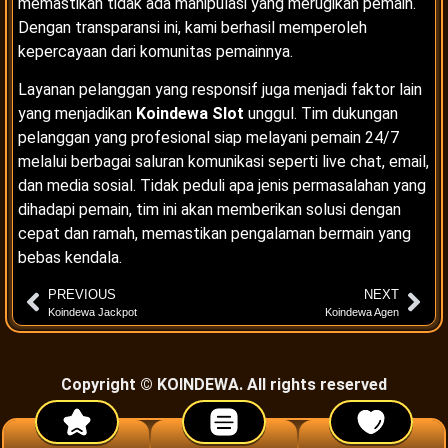
memastikan tidak ada manipulasi yang merugikan pemain.
Dengan transparansi ini, kami berhasil memperoleh
kepercayaan dari komunitas pemainnya.
Layanan pelanggan yang responsif juga menjadi faktor lain
yang menjadikan
Koindewa Slot
unggul. Tim dukungan
pelanggan yang profesional siap melayani pemain 24/7
melalui berbagai saluran komunikasi seperti live chat, email,
dan media sosial. Tidak peduli apa jenis permasalahan yang
dihadapi pemain, tim ini akan memberikan solusi dengan
cepat dan ramah, memastikan pengalaman bermain yang
bebas kendala.
PREVIOUS
NEXT
Koindewa Jackpot
Koindewa Agen
Copyright © KOINDEWA. All rights reserved