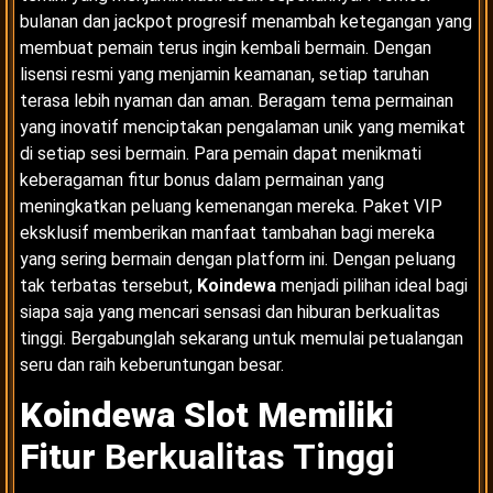
bulanan dan jackpot progresif menambah ketegangan yang
membuat pemain terus ingin kembali bermain. Dengan
lisensi resmi yang menjamin keamanan, setiap taruhan
terasa lebih nyaman dan aman. Beragam tema permainan
yang inovatif menciptakan pengalaman unik yang memikat
di setiap sesi bermain. Para pemain dapat menikmati
keberagaman fitur bonus dalam permainan yang
meningkatkan peluang kemenangan mereka. Paket VIP
eksklusif memberikan manfaat tambahan bagi mereka
yang sering bermain dengan platform ini. Dengan peluang
tak terbatas tersebut,
Koindewa
menjadi pilihan ideal bagi
siapa saja yang mencari sensasi dan hiburan berkualitas
tinggi. Bergabunglah sekarang untuk memulai petualangan
seru dan raih keberuntungan besar.
Koindewa Slot
Memiliki
Fitur
Berkualitas Tinggi