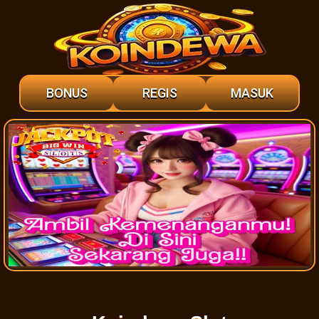
BONUS
REGIS
MASUK