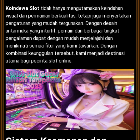
Koindewa Slot
tidak hanya mengutamakan keindahan
visual dan permainan berkualitas, tetapi juga menyertakan
pengaturan yang mudah tergunakan. Dengan desain
antarmuka yang intuitif, pemain dari berbagai tingkat
pengalaman dapat dengan mudah menjelajahi dan
menikmati semua fitur yang kami tawarkan. Dengan
kombinasi keunggulan tersebut, kami menjadi destinasi
utama bagi pecinta slot online.