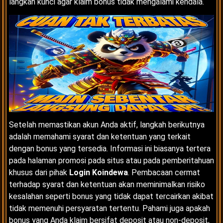
langkah kunci agar klaim bonus tidak mengalami kendala.
Setelah memastikan akun Anda aktif, langkah berikutnya
adalah memahami syarat dan ketentuan yang terkait
dengan bonus yang tersedia. Informasi ini biasanya tertera
pada halaman promosi pada situs atau pada pemberitahuan
khusus dari pihak
Login Koindewa
. Pembacaan cermat
terhadap syarat dan ketentuan akan meminimalkan risiko
kesalahan seperti bonus yang tidak dapat tercairkan akibat
tidak memenuhi persyaratan tertentu. Pahami juga apakah
bonus yang Anda klaim bersifat deposit atau non-deposit,