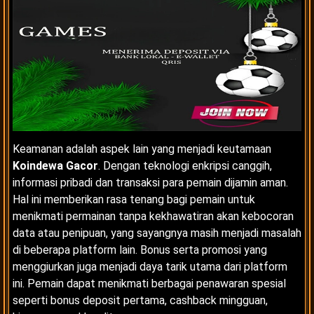
Keamanan adalah aspek lain yang menjadi keutamaan
Koindewa Gacor
. Dengan teknologi enkripsi canggih,
informasi pribadi dan transaksi para pemain dijamin aman.
Hal ini memberikan rasa tenang bagi pemain untuk
menikmati permainan tanpa kekhawatiran akan kebocoran
data atau penipuan, yang sayangnya masih menjadi masalah
di beberapa platform lain.
Bonus serta promosi yang
menggiurkan juga menjadi daya tarik utama dari platform
ini. Pemain dapat menikmati berbagai penawaran spesial
seperti bonus deposit pertama, cashback mingguan,