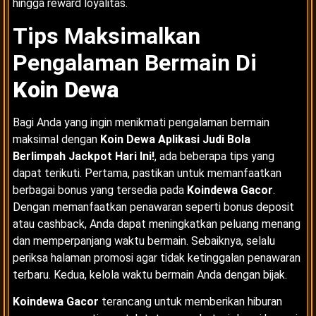
hingga reward loyalitas.
Tips Maksimalkan
Pengalaman Bermain Di
Koin Dewa
Bagi Anda yang ingin menikmati pengalaman bermain
maksimal dengan
Koin Dewa Aplikasi Judi Bola
Berlimpah Jackpot Hari Ini!
, ada beberapa tips yang
dapat terikuti. Pertama, pastikan untuk memanfaatkan
berbagai bonus yang tersedia pada
Koindewa Gacor
.
Dengan memanfaatkan penawaran seperti bonus deposit
atau cashback, Anda dapat meningkatkan peluang menang
dan memperpanjang waktu bermain. Sebaiknya, selalu
periksa halaman promosi agar tidak ketinggalan penawaran
terbaru.
Kedua, kelola waktu bermain Anda dengan bijak.
Koindewa Gacor
terancang untuk memberikan hiburan