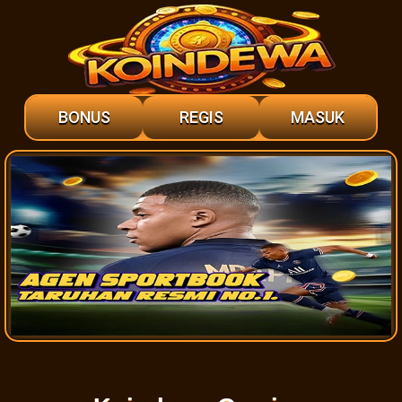
BONUS
REGIS
MASUK