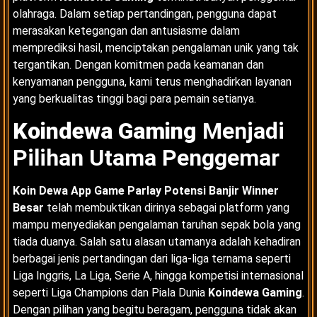
olahraga. Dalam setiap pertandingan, pengguna dapat
merasakan ketegangan dan antusiasme dalam
memprediksi hasil, menciptakan pengalaman unik yang tak
tergantikan. Dengan komitmen pada keamanan dan
kenyamanan pengguna, kami terus menghadirkan layanan
yang berkualitas tinggi bagi para pemain setianya.
Koindewa Gaming
Menjadi
Pilihan Utama Penggemar
Koin Dewa App Game Parlay Potensi Banjir Winner
Besar
telah membuktikan dirinya sebagai platform yang
mampu menyediakan pengalaman taruhan sepak bola yang
tiada duanya. Salah satu alasan utamanya adalah kehadiran
berbagai jenis pertandingan dari liga-liga ternama seperti
Liga Inggris, La Liga, Serie A, hingga kompetisi internasional
seperti Liga Champions dan Piala Dunia
Koindewa Gaming
.
Dengan pilihan yang begitu beragam, pengguna tidak akan